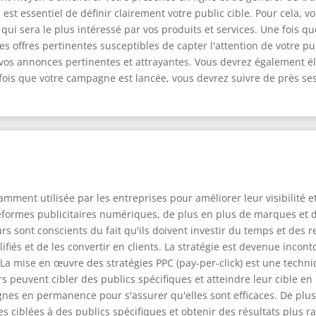
est essentiel de définir clairement votre public cible. Pour cela, 
qui sera le plus intéressé par vos produits et services. Une fois qu
 offres pertinentes susceptibles de capter l'attention de votre pub
 vos annonces pertinentes et attrayantes. Vous devrez également 
ois que votre campagne est lancée, vous devrez suivre de près se
ramment utilisée par les entreprises pour améliorer leur visibilité 
eformes publicitaires numériques, de plus en plus de marques et d'
urs sont conscients du fait qu'ils doivent investir du temps et d
ifiés et de les convertir en clients. La stratégie est devenue incont
e. La mise en œuvre des stratégies PPC (pay-per-click) est une tech
rs peuvent cibler des publics spécifiques et atteindre leur cible e
gnes en permanence pour s'assurer qu'elles sont efficaces. De plus
iblées à des publics spécifiques et obtenir des résultats plus rap