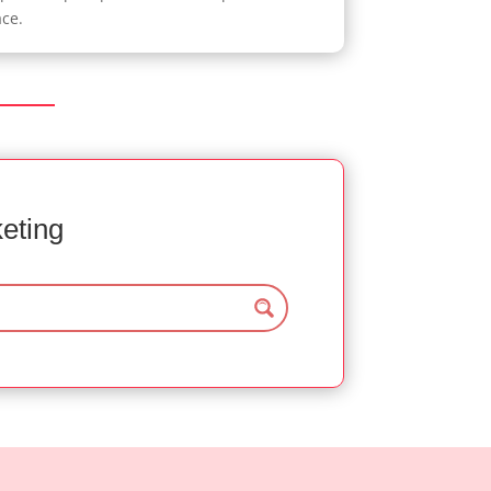
ace.
keting