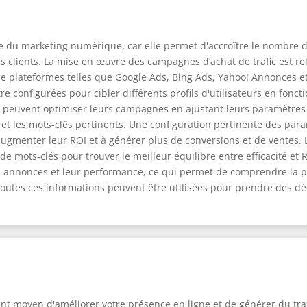
elle du marketing numérique, car elle permet d'accroître le nombre d
es clients. La mise en œuvre des campagnes d’achat de trafic est re
n de plateformes telles que Google Ads, Bing Ads, Yahoo! Annonces 
e configurées pour cibler différents profils d'utilisateurs en foncti
peuvent optimiser leurs campagnes en ajustant leurs paramètres e
es et les mots-clés pertinents. Une configuration pertinente des p
gmenter leur ROI et à générer plus de conversions et de ventes. La
e mots-clés pour trouver le meilleur équilibre entre efficacité et 
 annonces et leur performance, ce qui permet de comprendre la por
 Toutes ces informations peuvent être utilisées pour prendre des d
lent moyen d'améliorer votre présence en ligne et de générer du tra