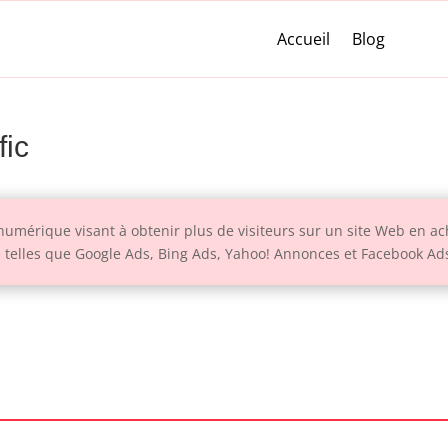
Accueil
Blog
fic
numérique visant à obtenir plus de visiteurs sur un site Web en ach
e telles que Google Ads, Bing Ads, Yahoo! Annonces et Facebook Ad