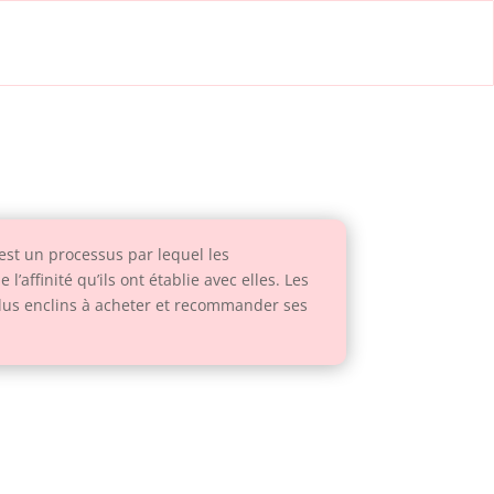
est un processus par lequel les
affinité qu’ils ont établie avec elles. Les
plus enclins à acheter et recommander ses