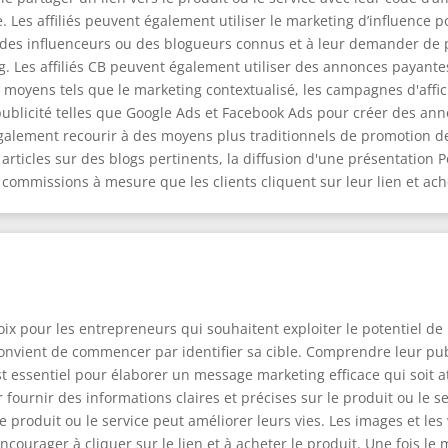
es affiliés peuvent également utiliser le marketing d’influence pou
des influenceurs ou des blogueurs connus et à leur demander de pr
. Les affiliés CB peuvent également utiliser des annonces payantes 
moyens tels que le marketing contextualisé, les campagnes d'affic
e publicité telles que Google Ads et Facebook Ads pour créer des an
nt également recourir à des moyens plus traditionnels de promotion d
es articles sur des blogs pertinents, la diffusion d'une présentation
 commissions à mesure que les clients cliquent sur leur lien et ach
ix pour les entrepreneurs qui souhaitent exploiter le potentiel de 
 convient de commencer par identifier sa cible. Comprendre leur pub
 essentiel pour élaborer un message marketing efficace qui soit a
fournir des informations claires et précises sur le produit ou le s
produit ou le service peut améliorer leurs vies. Les images et le
courager à cliquer sur le lien et à acheter le produit. Une fois le 