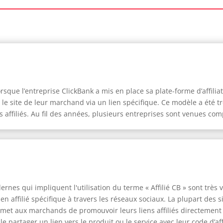
rsque l’entreprise ClickBank a mis en place sa plate-forme d’affiliati
e site de leur marchand via un lien spécifique. Ce modèle a été tr
 affiliés. Au fil des années, plusieurs entreprises sont venues com
nes qui impliquent l'utilisation du terme « Affilié CB » sont très 
en affilié spécifique à travers les réseaux sociaux. La plupart des
permet aux marchands de promouvoir leurs liens affiliés directemen
e partager un lien vers le produit ou le service avec leur code d’aff