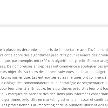
nte à plusieurs décennies et a pris de l'importance avec l'avènemen
ieurs ont élaboré des algorithmes prédictifs pour résoudre des pro
atique, par exemple, ont créé des algorithmes prédictifs pour analy
ées. De nombreuses entreprises ont commencé à appliquer ces alg
eurs objectifs. Au cours des années suivantes, l'utilisation d'algorit
ting numérique. Les entreprises et les marques ont commencé à u
eur ciblage des consommateurs et leur stratégie de segmentation.
pour leur clientèle. En outre, les algorithmes prédictifs leur ont 
 aux marques de prendre des décisions plus informées concernant l
es algorithmes prédictifs en marketing est en plein essor et continu
. Les professionnels du marketing et de la publicité utilisent des a