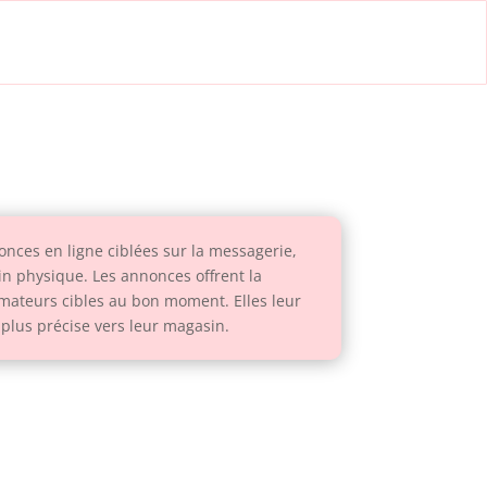
nces en ligne ciblées sur la messagerie,
in physique. Les annonces offrent la
mmateurs cibles au bon moment. Elles leur
 plus précise vers leur magasin.