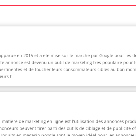
pparue en 2015 et a été mise sur le marché par Google pour les d
te annonce est devenu un outil de marketing très populaire pour l
s pertinentes et de toucher leurs consommateurs cibles au bon mo
eurs t
matière de marketing en ligne est l'utilisation des annonces pro
nceurs peuvent tirer parti des outils de ciblage et de publicité o
 produits en magasin Google sont le moyen idéal pour les annonceu