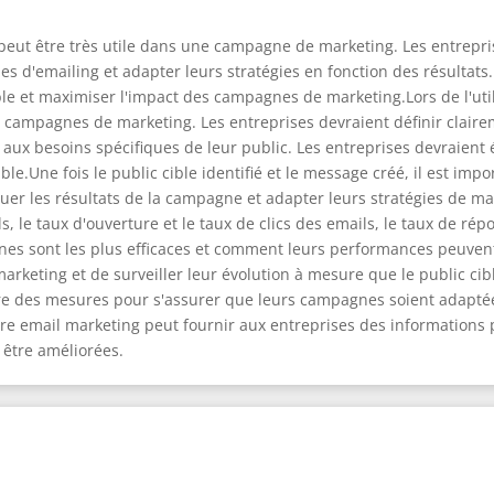
peut être très utile dans une campagne de marketing. Les entrepris
nes d'emailing et adapter leurs stratégies en fonction des résultats.
ible et maximiser l'impact des campagnes de marketing.Lors de l'uti
es campagnes de marketing. Les entreprises devraient définir clairem
aux besoins spécifiques de leur public. Les entreprises devraien
ble.Une fois le public cible identifié et le message créé, il est impo
er les résultats de la campagne et adapter leurs stratégies de mar
, le taux d'ouverture et le taux de clics des emails, le taux de ré
 sont les plus efficaces et comment leurs performances peuvent ê
rketing et de surveiller leur évolution à mesure que le public ci
re des mesures pour s'assurer que leurs campagnes soient adaptée
tre email marketing peut fournir aux entreprises des informations 
être améliorées.