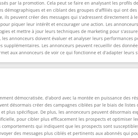
essés par la promotion. Cela peut se faire en analysant les profils
 démographiques et en ciblant des groupes d'affiliés qui ont des c
le, ils peuvent créer des messages qui s'adressent directement à leu
 pour piquer leur intérêt et encourager une action. Les annonceur
ies et mettre à jour leurs techniques de marketing pour s'assurer
 les annonceurs doivent évaluer et analyser leurs performances pou
tes supplémentaires. Les annonceurs peuvent recueillir des donnée
rmet aux annonceurs de voir ce qui fonctionne et d'adapter leurs 
emment démocratisée, d'abord avec la montée en puissance des résea
nt désormais créer des campagnes ciblées par le biais de listes d
et plus spécifique. De plus, les annonceurs peuvent désormais exp
tificielle, pour cibler plus efficacement les prospects et optimise
des comportements qui indiquent que les prospects sont susceptibles
nvoyer des messages plus ciblés et pertinents aux abonnés qui pou