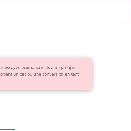
es messages promotionnels à un groupe
l obtient un clic ou une conversion en tant