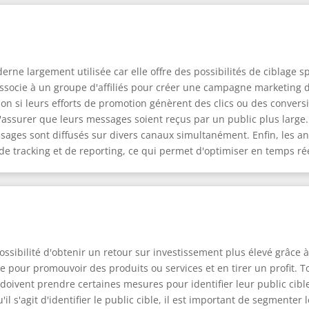
ne largement utilisée car elle offre des possibilités de ciblage s
ssocie à un groupe d'affiliés pour créer une campagne marketing d
sion si leurs efforts de promotion génèrent des clics ou des conver
t s'assurer que leurs messages soient reçus par un public plus large
sages sont diffusés sur divers canaux simultanément. Enfin, les 
e tracking et de reporting, ce qui permet d'optimiser en temps rée
ssibilité d'obtenir un retour sur investissement plus élevé grâce à
cace pour promouvoir des produits ou services et en tirer un profit
doivent prendre certaines mesures pour identifier leur public cib
il s'agit d'identifier le public cible, il est important de segmente