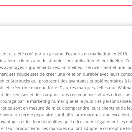
écent et a été créé par un groupe d'experts en marketing en 2018. I
 à leurs clients afin de stimuler leur utilisation et leur fidélité. 
 avantages supplémentaires, un meilleur service client et une loc
 marques soucieuses de créer une relation durable avec leurs conso
t Starbucks qui proposent des avantages supplémentaires à leur
ients et créer une marque forte. D'autres marques, telles que Walma
ant des remises et des coupons, des récompenses et des offres spéci
ncouragé par le marketing numérique et la publicité personnalisée.
arques sont en mesure de mieux comprendre leurs clients et de leu
t devenu un terme populaire car il offre aux marques une excellente 
 avantages et les fonctionnalités qu'il offre aident également les 
té et leur productivité. Les marques qui ont adopté le concept de Bra