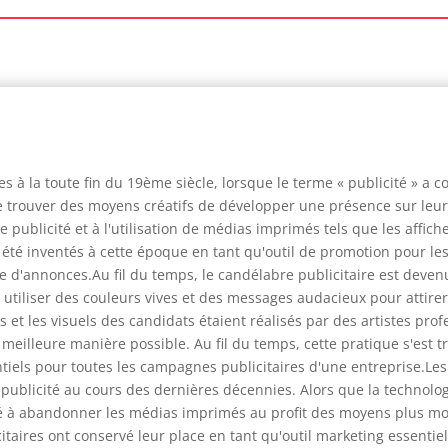
es à la toute fin du 19ème siècle, lorsque le terme « publicité » a c
e trouver des moyens créatifs de développer une présence sur leur
publicité et à l'utilisation de médias imprimés tels que les affich
 été inventés à cette époque en tant qu'outil de promotion pour le
d'annonces.Au fil du temps, le candélabre publicitaire est deve
iliser des couleurs vives et des messages audacieux pour attirer l'
 et les visuels des candidats étaient réalisés par des artistes pr
meilleure manière possible. Au fil du temps, cette pratique s'est t
iels pour toutes les campagnes publicitaires d'une entreprise.Les 
ublicité au cours des dernières décennies. Alors que la technolo
cé à abandonner les médias imprimés au profit des moyens plus mo
taires ont conservé leur place en tant qu'outil marketing essentiel