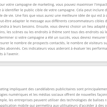
pour votre campagne de marketing, vous pouvez maximiser l'impact d
 identifier le public cible de votre campagne. Cela peut inclure de
le de vie. Une fois que vous aurez une meilleure idée de qui est à
ut-être adapter le message aux différents consommateurs cibles de
ndra à leurs besoins. Ensuite, vous devrez choisir un lieu adapté 
ins, les scènes ou les endroits à thème sont tous des endroits où
éterminer si votre campagne a été un succès, vous devrez mesurer 
rer le nombre de prospects contactés, le nombre de visiteurs sur
des abonnés. Ces indicateurs vous aideront à évaluer les perform
s à l'avenir.
ting impliquant des candélabres publicitaires sont principalement
ies numériques et les médias sociaux offrent de nouvelles façons
emple, les entreprises peuvent utiliser des technologies de balises
pplication mobile qui permettra aux utilisateurs d'accéder à des of