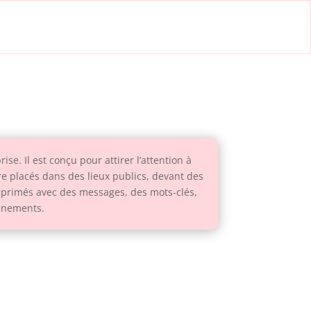
se. Il est conçu pour attirer l’attention à
tre placés dans des lieux publics, devant des
mprimés avec des messages, des mots-clés,
vénements.