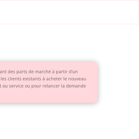
rant des parts de marché à partir d’un
les clients existants à acheter le nouveau
uit ou service ou pour relancer la demande