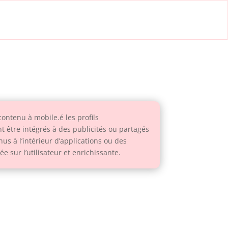
ontenu à mobile.é les profils
t être intégrés à des publicités ou partagés
us à l’intérieur d’applications ou des
sur l’utilisateur et enrichissante.