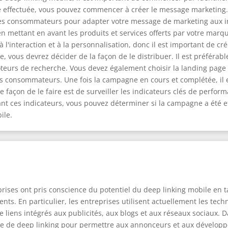
pe effectuée, vous pouvez commencer à créer le message marketing.
 des consommateurs pour adapter votre message de marketing aux in
 mettant en avant les produits et services offerts par votre marque
 à l'interaction et à la personnalisation, donc il est important de 
 vous devrez décider de la façon de le distribuer. Il est préférable
oteurs de recherche. Vous devez également choisir la landing page
t des consommateurs. Une fois la campagne en cours et complétée, il 
re façon de le faire est de surveiller les indicateurs clés de perfor
nt ces indicateurs, vous pouvez déterminer si la campagne a été ef
ile.
eprises ont pris conscience du potentiel du deep linking mobile en
ents. En particulier, les entreprises utilisent actuellement les tec
 liens intégrés aux publicités, aux blogs et aux réseaux sociaux. 
ie de deep linking pour permettre aux annonceurs et aux développe