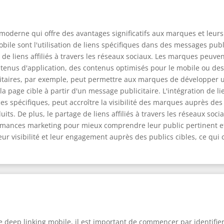
moderne qui offre des avantages significatifs aux marques et leurs
bile sont l'utilisation de liens spécifiques dans des messages publ
 de liens affiliés à travers les réseaux sociaux. Les marques peuve
tenus d'application, des contenus optimisés pour le mobile ou des p
itaires, par exemple, peut permettre aux marques de développer un
a page cible à partir d'un message publicitaire. L'intégration de l
es spécifiques, peut accroître la visibilité des marques auprès de
ts. De plus, le partage de liens affiliés à travers les réseaux soc
mances marketing pour mieux comprendre leur public pertinent et l
r visibilité et leur engagement auprès des publics cibles, ce qui 
deep linking mobile, il est important de commencer par identifier c