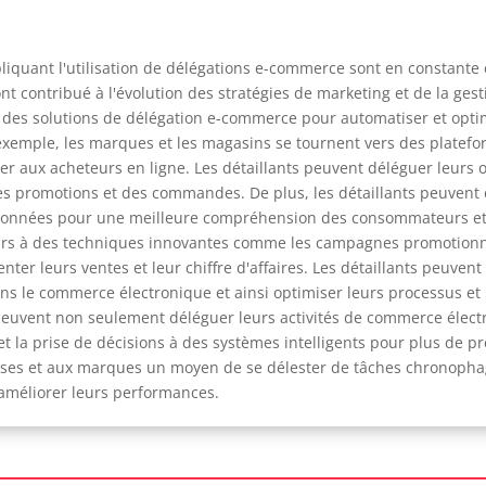
iquant l'utilisation de délégations e-commerce sont en constante 
nt contribué à l'évolution des stratégies de marketing et de la ges
r des solutions de délégation e-commerce pour automatiser et opt
exemple, les marques et les magasins se tournent vers des platef
ter aux acheteurs en ligne. Les détaillants peuvent déléguer leurs
 des promotions et des commandes. De plus, les détaillants peuven
es données pour une meilleure compréhension des consommateurs et
ours à des techniques innovantes comme les campagnes promotionnel
er leurs ventes et leur chiffre d'affaires. Les détaillants peuven
ans le commerce électronique et ainsi optimiser leurs processus et 
lants peuvent non seulement déléguer leurs activités de commerce élec
 la prise de décisions à des systèmes intelligents pour plus de pré
ses et aux marques un moyen de se délester de tâches chronophages
'améliorer leurs performances.