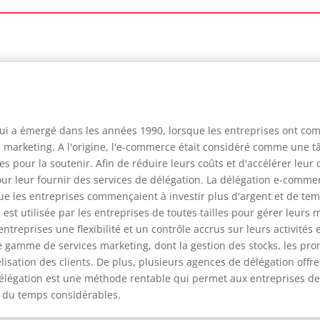
ui a émergé dans les années 1990, lorsque les entreprises ont c
e marketing. A l'origine, l'e-commerce était considéré comme une tâ
 pour la soutenir. Afin de réduire leurs coûts et d'accélérer leur 
 leur fournir des services de délégation. La délégation e-commer
que les entreprises commençaient à investir plus d'argent et de te
t utilisée par les entreprises de toutes tailles pour gérer leurs m
entreprises une flexibilité et un contrôle accrus sur leurs activités
rge gamme de services marketing, dont la gestion des stocks, les pro
idélisation des clients. De plus, plusieurs agences de délégation off
a délégation est une méthode rentable qui permet aux entreprises d
et du temps considérables.