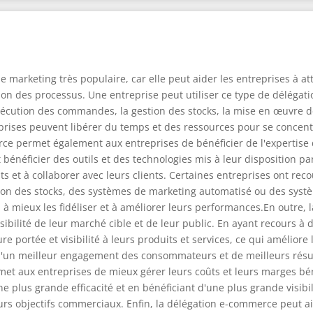
marketing très populaire, car elle peut aider les entreprises à a
tion des processus. Une entreprise peut utiliser ce type de déléga
exécution des commandes, la gestion des stocks, la mise en œuvre des
eprises peuvent libérer du temps et des ressources pour se concen
rce permet également aux entreprises de bénéficier de l'expertise d
énéficier des outils et des technologies mis à leur disposition par 
s et à collaborer avec leurs clients. Certaines entreprises ont reco
ion des stocks, des systèmes de marketing automatisé ou des syst
s, à mieux les fidéliser et à améliorer leurs performances.En outre
sibilité de leur marché cible et de leur public. En ayant recours à 
 portée et visibilité à leurs produits et services, ce qui améliore l
d'un meilleur engagement des consommateurs et de meilleurs résul
met aux entreprises de mieux gérer leurs coûts et leurs marges bén
 plus grande efficacité et en bénéficiant d'une plus grande visibil
rs objectifs commerciaux. Enfin, la délégation e-commerce peut a