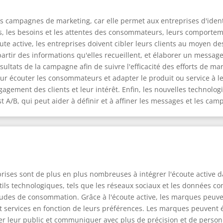
es campagnes de marketing, car elle permet aux entreprises d'identif
 les besoins et les attentes des consommateurs, leurs comporteme
coute active, les entreprises doivent cibler leurs clients au moyen d
 partir des informations qu'elles recueillent, et élaborer un messag
sultats de la campagne afin de suivre l'efficacité des efforts de 
ur écouter les consommateurs et adapter le produit ou service à le
agement des clients et leur intérêt. Enfin, les nouvelles technologie
st A/B, qui peut aider à définir et à affiner les messages et les ca
prises sont de plus en plus nombreuses à intégrer l'écoute active d
ils technologiques, tels que les réseaux sociaux et les données c
bitudes de consommation. Grâce à l'écoute active, les marques pe
services en fonction de leurs préférences. Les marques peuvent ég
leur public et communiquer avec plus de précision et de personnali