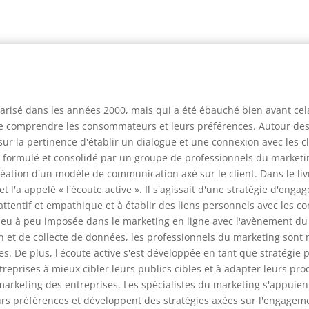
larisé dans les années 2000, mais qui a été ébauché bien avant ce
 de comprendre les consommateurs et leurs préférences. Autour des
ur la pertinence d'établir un dialogue et une connexion avec les c
 été formulé et consolidé par un groupe de professionnels du marke
éation d'un modèle de communication axé sur le client. Dans le livr
l'a appelé « l'écoute active ». Il s'agissait d'une stratégie d'engag
e attentif et empathique et à établir des liens personnels avec les
t peu à peu imposée dans le marketing en ligne avec l'avènement d
n et de collecte de données, les professionnels du marketing sont
es. De plus, l'écoute active s'est développée en tant que stratégie 
reprises à mieux cibler leurs publics cibles et à adapter leurs prod
marketing des entreprises. Les spécialistes du marketing s'appuien
 préférences et développent des stratégies axées sur l'engagemen