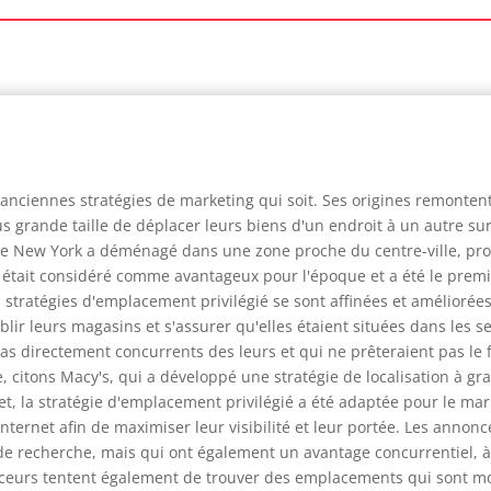
 anciennes stratégies de marketing qui soit. Ses origines remonten
s grande taille de déplacer leurs biens d'un endroit à un autre su
 New York a déménagé dans une zone proche du centre-ville, profi
t était considéré comme avantageux pour l'époque et a été le prem
s stratégies d'emplacement privilégié se sont affinées et amélioré
blir leurs magasins et s'assurer qu'elles étaient situées dans les se
as directement concurrents des leurs et qui ne prêteraient pas le 
, citons Macy's, qui a développé une stratégie de localisation à 
et, la stratégie d'emplacement privilégié a été adaptée pour le mar
ternet afin de maximiser leur visibilité et leur portée. Les anno
e recherche, mais qui ont également un avantage concurrentiel, à s
nceurs tentent également de trouver des emplacements qui sont moi