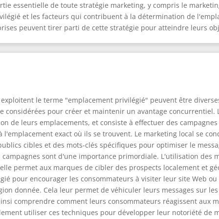
tie essentielle de toute stratégie marketing, y compris le marketin
égié et les facteurs qui contribuent à la détermination de l'emplace
reprises peuvent tirer parti de cette stratégie pour atteindre leurs 
xploitent le terme "emplacement privilégié" peuvent être diverse
re considérées pour créer et maintenir un avantage concurrentiel. 
n de leurs emplacements, et consiste à effectuer des campagnes c
 l'emplacement exact où ils se trouvent. Le marketing local se con
 publics cibles et des mots-clés spécifiques pour optimiser le messa
s campagnes sont d'une importance primordiale. L'utilisation des 
r elle permet aux marques de cibler des prospects localement et 
gié pour encourager les consommateurs à visiter leur site Web ou 
région donnée. Cela leur permet de véhiculer leurs messages sur le
et ainsi comprendre comment leurs consommateurs réagissent aux 
ment utiliser ces techniques pour développer leur notoriété de ma