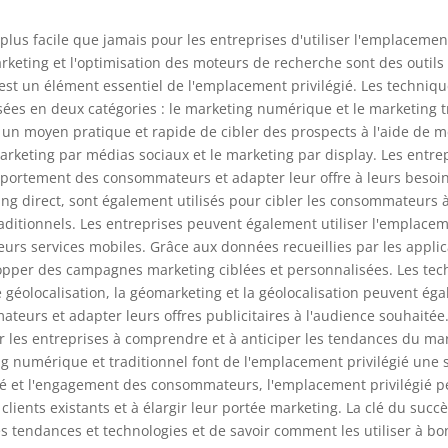
 plus facile que jamais pour les entreprises d'utiliser l'emplaceme
rketing et l'optimisation des moteurs de recherche sont des outils
i est un élément essentiel de l'emplacement privilégié. Les techniqu
ées en deux catégories : le marketing numérique et le marketing tr
 un moyen pratique et rapide de cibler des prospects à l'aide de m
rketing par médias sociaux et le marketing par display. Les entrep
rtement des consommateurs et adapter leur offre à leurs besoins.
eting direct, sont également utilisés pour cibler les consommateurs
itionnels. Les entreprises peuvent également utiliser l'emplacement
leurs services mobiles. Grâce aux données recueillies par les appli
elopper des campagnes marketing ciblées et personnalisées. Les tec
e géolocalisation, la géomarketing et la géolocalisation peuvent ég
s et adapter leurs offres publicitaires à l'audience souhaitée. D
 les entreprises à comprendre et à anticiper les tendances du mar
ting numérique et traditionnel font de l'emplacement privilégié une 
lité et l'engagement des consommateurs, l'emplacement privilégié p
 clients existants et à élargir leur portée marketing. La clé du succ
les tendances et technologies et de savoir comment les utiliser à b