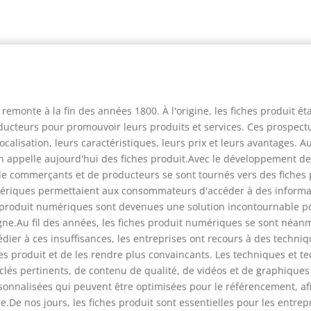
 remonte à la fin des années 1800. À l'origine, les fiches produit é
ucteurs pour promouvoir leurs produits et services. Ces prospectu
 localisation, leurs caractéristiques, leurs prix et leurs avantages.
on appelle aujourd'hui des fiches produit.Avec le développement de
de commerçants et de producteurs se sont tournés vers des fiches
mériques permettaient aux consommateurs d'accéder à des informati
 produit numériques sont devenues une solution incontournable po
igne.Au fil des années, les fiches produit numériques se sont néan
er à ces insuffisances, les entreprises ont recours à des techni
es produit et de les rendre plus convaincants. Les techniques et te
s-clés pertinents, de contenu de qualité, de vidéos et de graphiques
onnalisées qui peuvent être optimisées pour le référencement, afi
.De nos jours, les fiches produit sont essentielles pour les entre