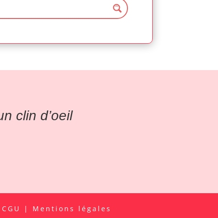
 clin d’oeil
|
CGU
|
Mentions légales