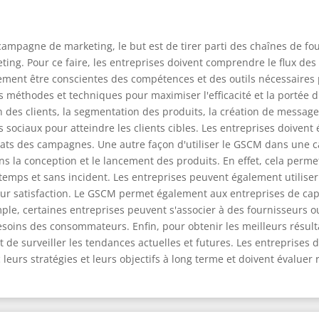
 campagne de marketing, le but est de tirer parti des chaînes de fo
ting. Pour ce faire, les entreprises doivent comprendre le flux des p
lement être conscientes des compétences et des outils nécessaires p
 méthodes et techniques pour maximiser l'efficacité et la portée d
des clients, la segmentation des produits, la création de messages
 sociaux pour atteindre les clients cibles. Les entreprises doivent 
ultats des campagnes. Une autre façon d'utiliser le GSCM dans une 
ns la conception et le lancement des produits. En effet, cela perme
 à temps et sans incident. Les entreprises peuvent également utilise
r satisfaction. Le GSCM permet également aux entreprises de capi
mple, certaines entreprises peuvent s'associer à des fournisseurs o
soins des consommateurs. Enfin, pour obtenir les meilleurs résult
et de surveiller les tendances actuelles et futures. Les entreprises
urs stratégies et leurs objectifs à long terme et doivent évaluer