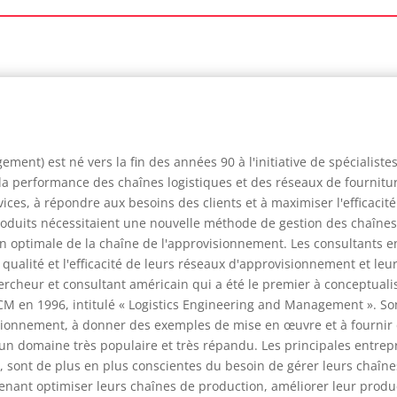
nt) est né vers la fin des années 90 à l'initiative de spécialistes
a performance des chaînes logistiques et des réseaux de fourniture
rvices, à répondre aux besoins des clients et à maximiser l'efficaci
oduits nécessitaient une nouvelle méthode de gestion des chaînes 
 optimale de la chaîne de l'approvisionnement. Les consultants e
 qualité et l'efficacité de leurs réseaux d'approvisionnement et le
cheur et consultant américain qui a été le premier à conceptualiser
CM en 1996, intitulé « Logistics Engineering and Management ». Son
sionnement, à donner des exemples de mise en œuvre et à fournir de
un domaine très populaire et très répandu. Les principales entrepr
que, sont de plus en plus conscientes du besoin de gérer leurs chaî
tenant optimiser leurs chaînes de production, améliorer leur produc