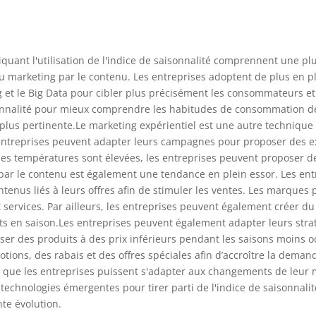
uant l'utilisation de l'indice de saisonnalité comprennent une plu
u marketing par le contenu. Les entreprises adoptent de plus en pl
rning et le Big Data pour cibler plus précisément les consommateurs 
isonnalité pour mieux comprendre les habitudes de consommation de
lus pertinente.Le marketing expérientiel est une autre technique
 Les entreprises peuvent adapter leurs campagnes pour proposer d
les températures sont élevées, les entreprises peuvent proposer de
ar le contenu est également une tendance en plein essor. Les entre
ontenus liés à leurs offres afin de stimuler les ventes. Les marque
services. Par ailleurs, les entreprises peuvent également créer d
its en saison.Les entreprises peuvent également adapter leurs strat
er des produits à des prix inférieurs pendant les saisons moins occ
otions, des rabais et des offres spéciales afin d’accroître la de
r que les entreprises puissent s'adapter aux changements de leur m
echnologies émergentes pour tirer parti de l'indice de saisonnalit
te évolution.