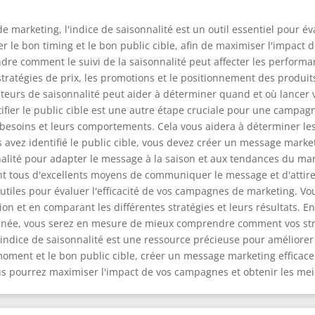
e marketing, l'indice de saisonnalité est un outil essentiel pour év
er le bon timing et le bon public cible, afin de maximiser l'impact 
ndre comment le suivi de la saisonnalité peut affecter les perfor
ratégies de prix, les promotions et le positionnement des produit
teurs de saisonnalité peut aider à déterminer quand et où lancer
fier le public cible est une autre étape cruciale pour une campag
s besoins et leurs comportements. Cela vous aidera à déterminer l
s avez identifié le public cible, vous devez créer un message mark
sonnalité pour adapter le message à la saison et aux tendances du m
sont tous d'excellents moyens de communiquer le message et d'attir
 utiles pour évaluer l'efficacité de vos campagnes de marketing. V
n et en comparant les différentes stratégies et leurs résultats. 
année, vous serez en mesure de mieux comprendre comment vos stra
'indice de saisonnalité est une ressource précieuse pour amélior
n moment et le bon public cible, créer un message marketing efficac
s pourrez maximiser l'impact de vos campagnes et obtenir les meil