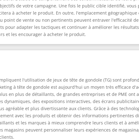
jectifs de votre campagne. Une fois le public cible identifié, vo
 incitera à acheter le produit. En outre, l'emplacement géographique
du point de vente ou non pertinents peuvent entraver l'efficacité 
tats pour adapter les tactiques et continuer à améliorer les résulta
s et les encourager à acheter le produit.
pliquent l'utilisation de jeux de tête de gondole (TG) sont profon
ing à tête de gondole est aujourd'hui un moyen très efficace d'accr
lus en plus de détaillants, de grandes entreprises et de PME ont 
s dynamiques, des expositions interactives, des écrans publicitaires
 agréable et plus divertissante aux clients. Grâce à des technol
ement avec les produits et obtenir des informations pertinentes d
aillants et les marques à mieux comprendre leurs clients et à améli
, les magasins peuvent personnaliser leurs expériences de magasin
lients.