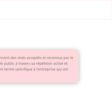
ennent des mots acceptés et reconnus par le
 public à travers sa répétition active et
re terme spécifique à l’entreprise qui est