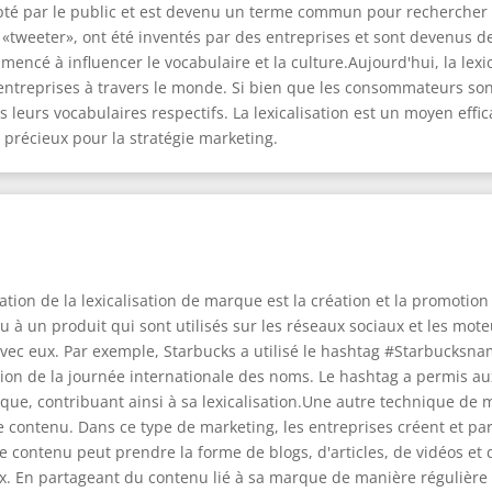
pté par le public et est devenu un terme commun pour rechercher
«tweeter», ont été inventés par des entreprises et sont devenus
encé à influencer le vocabulaire et la culture.Aujourd'hui, la lexic
les entreprises à travers le monde. Si bien que les consommateurs s
 leurs vocabulaires respectifs. La lexicalisation est un moyen efficac
 précieux pour la stratégie marketing.
ation de la lexicalisation de marque est la création et la promotio
 à un produit qui sont utilisés sur les réseaux sociaux et les mo
avec eux. Par exemple, Starbucks a utilisé le hashtag #Starbucksn
sion de la journée internationale des noms. Le hashtag a permis 
ue, contribuant ainsi à sa lexicalisation.Une autre technique de 
e contenu. Dans ce type de marketing, les entreprises créent et p
e contenu peut prendre la forme de blogs, d'articles, de vidéos et 
x. En partageant du contenu lié à sa marque de manière régulière 