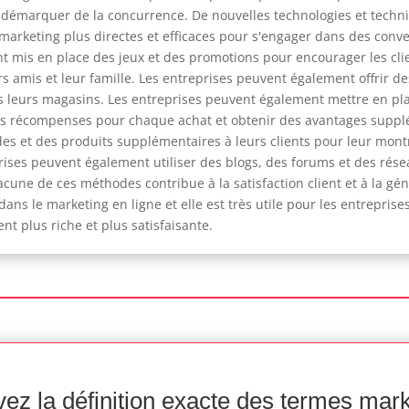
 se démarquer de la concurrence. De nouvelles technologies et tech
arketing plus directes et efficaces pour s'engager dans des convers
 mis en place des jeux et des promotions pour encourager les clien
urs amis et leur famille. Les entreprises peuvent également offrir 
s leurs magasins. Les entreprises peuvent également mettre en pla
es récompenses pour chaque achat et obtenir des avantages supplé
es et des produits supplémentaires à leurs clients pour leur montr
rises peuvent également utiliser des blogs, des forums et des rés
Chacune de ces méthodes contribue à la satisfaction client et à la gé
s le marketing en ligne et elle est très utile pour les entrepris
nt plus riche et plus satisfaisante.
ez la définition exacte des termes mar