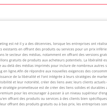
eting est né il y a des décennies, lorsque les entreprises ont réal
ents existants en offrant des produits ou services pour un prix inf
 dans le secteur des médias, notamment en offrant des versions gra
lons gratuits de produits aux acheteurs potentiels. La libéralité 
e au-delà des médias imprimés pour inclure de nombreux autres se
ing en ligne.Afin de répondre aux nouvelles exigences des consomm
ssance de la libéralité et l'ont intégrée à leurs stratégies de marke
isibilité et leur notoriété, créer des liens avec leurs clients actuel
 stratégie prometteuse est de créer des liens solides et durables a
remium pour les encourager à passer à un niveau supérieur d'enga
 qu'en offrant des produits ou services à des clients bien spécifiqu
eur offrant des produits gratuits ou à bas prix, les entreprises 