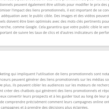
motionnels peuvent également être utilisés pour modifier le prix de
imiser l'impact des liens promotionnels, il est important de se co
 en adéquation avec le public cible. Des images et des vidéos peuven
ionnels doivent être bien optimisés avec des mots-clés pertinents po
erche, comme Google. Cela garantira que votre public cible le verr
 important de suivre les taux de clics et d'autres indicateurs de pe
eting qui impliquent l'utilisation de liens promotionnels sont no
nonceurs peuvent générer des liens promotionnels sur les médias s
 plus, ils peuvent cibler les audiences sur les moteurs de recherc
ent créer des chatbots qui génèrent des liens promotionnels et rép
ux convertir leurs prospects et à les guider tout au long de leur p
de comprendre précisément comment leurs campagnes online ont un
 campagnes et à prendre des décisions plus éclairées.