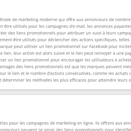
éthode de marketing moderne qui offre aux annonceurs de nombreus
 être utilisés pour les campagnes d’e-mail, les annonces payantes,
réer des liens promotionnels pour attribuer un suivi à leurs camp
ement être utilisés pour déclencher des actions spécifiques, telle
rque peut utiliser un lien promotionnel sur Facebook pour inciter 
 le lien, leur action est alors suivie et le lien peut renvoyer à une
iser un lien promotionnel pour encourager les utilisateurs à achet
avantages des liens promotionnels est que les marques peuvent mesu
 sur le lien et le nombre d’actions consécutives, comme les achats o
t déterminer les méthodes les plus efficaces pour atteindre leurs ob
tiles pour les campagnes de marketing en ligne. Ils offrent aux ann
onceurs peuvent se servir des liens promotionnels pour identifier