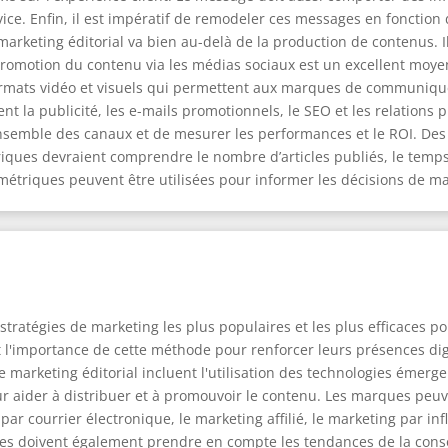
ice. Enfin, il est impératif de remodeler ces messages en fonction d
 marketing éditorial va bien au-delà de la production de contenus. 
omotion du contenu via les médias sociaux est un excellent moyen 
ormats vidéo et visuels qui permettent aux marques de communiquer
t la publicité, les e-mails promotionnels, le SEO et les relations 
’ensemble des canaux et de mesurer les performances et le ROI. Des
étriques devraient comprendre le nombre d’articles publiés, le temp
métriques peuvent être utilisées pour informer les décisions de ma
 stratégies de marketing les plus populaires et les plus efficaces
nt l'importance de cette méthode pour renforcer leurs présences digi
 marketing éditorial incluent l'utilisation des technologies émerg
pour aider à distribuer et à promouvoir le contenu. Les marques peu
r courrier électronique, le marketing affilié, le marketing par inf
rises doivent également prendre en compte les tendances de la con