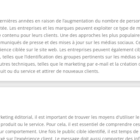
 dernières années en raison de l’augmentation du nombre de personn
tée. Les entreprises et les marques peuvent exploiter ce type de m
 contenu pour leurs clients. Une des approches les plus populaires
mmuniqués de presse et des mises à jour sur les médias sociaux. C
ce ciblée sur le site web. Les entreprises peuvent également cibl
telles que l’identification des groupes pertinents sur les médias s
es techniques, telles que le marketing par e-mail et la création de
duit ou du service et attirer de nouveaux clients.
ing éditorial, il est important de trouver les moyens d'utiliser l
e produit ou le service. Pour cela, il est essentiel de comprendre ce
ur comportement. Une fois le public cible identifié, il est temps d
axé sur l'expérience client. Le message doit aussi comporter des in