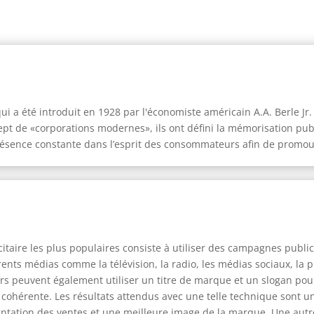
ui a été introduit en 1928 par l'économiste américain A.A. Berle Jr
pt de «corporations modernes», ils ont défini la mémorisation publ
présence constante dans l’esprit des consommateurs afin de promo
aire les plus populaires consiste à utiliser des campagnes publici
ents médias comme la télévision, la radio, les médias sociaux, la 
urs peuvent également utiliser un titre de marque et un slogan pour
cohérente. Les résultats attendus avec une telle technique sont u
tation des ventes et une meilleure image de la marque. Une autre 