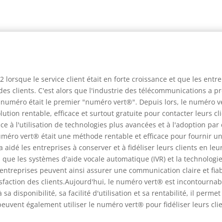
orsque le service client était en forte croissance et que les entr
 clients. C'est alors que l'industrie des télécommunications a p
e numéro était le premier "numéro vert®". Depuis lors, le numéro
olution rentable, efficace et surtout gratuite pour contacter leurs c
 à l'utilisation de technologies plus avancées et à l'adoption par 
éro vert® était une méthode rentable et efficace pour fournir un se
aidé les entreprises à conserver et à fidéliser leurs clients en leur 
ls que les systèmes d'aide vocale automatique (IVR) et la technologi
s entreprises peuvent ainsi assurer une communication claire et fiab
isfaction des clients.Aujourd'hui, le numéro vert® est incontournab
sa disponibilité, sa facilité d'utilisation et sa rentabilité, il perm
peuvent également utiliser le numéro vert® pour fidéliser leurs cli