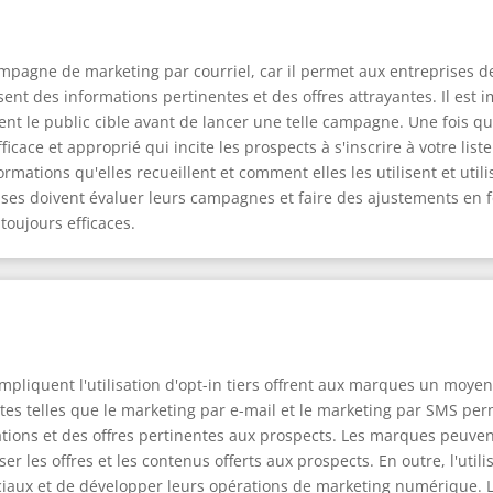
campagne de marketing par courriel, car il permet aux entreprises 
issent des informations pertinentes et des offres attrayantes. Il e
ent le public cible avant de lancer une telle campagne. Une fois que
ace et approprié qui incite les prospects à s'inscrire à votre list
ormations qu'elles recueillent et comment elles les utilisent et uti
ises doivent évaluer leurs campagnes et faire des ajustements en f
toujours efficaces.
pliquent l'utilisation d'opt-in tiers offrent aux marques un moyen 
ntes telles que le marketing par e-mail et le marketing par SMS p
rmations et des offres pertinentes aux prospects. Les marques peuve
iser les offres et les contenus offerts aux prospects. En outre, l'ut
ociaux et de développer leurs opérations de marketing numérique.