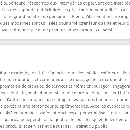
té supérieure, résistantes aux intempéries et pouvant être installé
l'un des supports publicitaires les plus couramment utilisés, car 
s d'un grand nombre de personnes. Bien qu'ils soient encore imprim
ques modernes sont utilisées pour améliorer leur qualité et leur du
 avec votre marque et de promouvoir vos produits et services.
ique marketing est très répandue dans les médias extérieurs. Ils 
'attention du public et communiquer le message de la marque de man
a promotion de biens ou de services et même encourager l'engagem
e excellente façon de donner vie à une marque et de susciter l'int
c d'autres techniques marketing, telles que des bannières numér
 portée et une profondeur supplémentaires. Avec les avancées t
 4x3 en annonces vidéo interactives et personnalisées pour com
de ces panneaux dépende de la qualité de leur design et de leur em
 produits et services et de susciter l'intérêt du public.