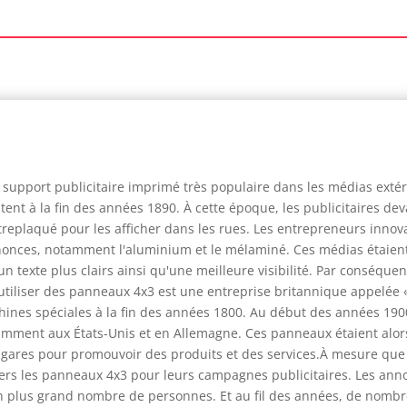
 support publicitaire imprimé très populaire dans les médias exté
ent à la fin des années 1890. À cette époque, les publicitaires dev
treplaqué pour les afficher dans les rues. Les entrepreneurs inno
nonces, notamment l'aluminium et le mélaminé. Ces médias étaient a
n texte plus clairs ainsi qu'une meilleure visibilité. Par conséque
 à utiliser des panneaux 4x3 est une entreprise britannique appe
ines spéciales à la fin des années 1800. Au début des années 1900,
mment aux États-Unis et en Allemagne. Ces panneaux étaient alors 
s gares pour promouvoir des produits et des services.À mesure que l
vers les panneaux 4x3 pour leurs campagnes publicitaires. Les anno
e un plus grand nombre de personnes. Et au fil des années, de nomb