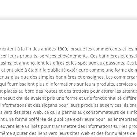
montent à la fin des années 1800, lorsque les commerçants et les 
er leurs produits, services et événements. Ces bannières et ense
asins, et annonçaient les offres et les spéciaux aux passants. Ces 
t ont aidé à établir la publicité extérieure comme une forme de 
venus plus que des simples bannières et enseignes. Les commerçan
 qui fournissaient plus d'informations sur leurs produits, service
nt placés au bord des routes et des trottoirs pour attirer les atte
nneaux d'allée avaient pris une forme et une fonctionnalité diffé
 informations et des slogans pour leurs produits et services. Ils 
ens vers des sites Web, ce qui a permis aux consommateurs de s'inf
nt une forme préférée de publicité extérieure pour les entreprises 
uvent être utilisés pour transmettre des informations sur les pro
même ajouter des liens vers leurs sites Web et des formulaires d