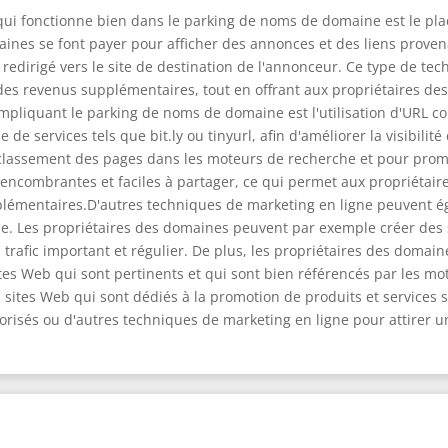
ui fonctionne bien dans le parking de noms de domaine est le pla
aines se font payer pour afficher des annonces et des liens prove
st redirigé vers le site de destination de l'annonceur. Ce type de t
des revenus supplémentaires, tout en offrant aux propriétaires de
pliquant le parking de noms de domaine est l'utilisation d'URL co
e de services tels que bit.ly ou tinyurl, afin d'améliorer la visibilité
 classement des pages dans les moteurs de recherche et pour prom
u encombrantes et faciles à partager, ce qui permet aux propriétai
pplémentaires.D'autres techniques de marketing en ligne peuvent é
ne. Les propriétaires des domaines peuvent par exemple créer des s
 trafic important et régulier. De plus, les propriétaires des domai
es Web qui sont pertinents et qui sont bien référencés par les mot
ites Web qui sont dédiés à la promotion de produits et services s
sorisés ou d'autres techniques de marketing en ligne pour attirer u