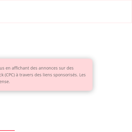
us en affichant des annonces sur des
ck (CPC) à travers des liens sponsorisés. Les
ense.