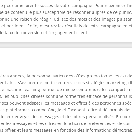
que pour améliorer le succès de votre campagne. Pour maximiser l
 type de contenu le plus susceptible de résonner auprès de ce publ
 donne une raison de réagir. Utilisez des mots et des images puissa
et pertinent. Enfin, mesurez les résultats de votre campagne en étu
, le taux de conversion et l'engagement client.
ières années, la personnalisation des offres promotionnelles est
nt ainsi s'assurer de mettre en œuvre des stratégies marketing cibl
gies de machine learning permet de mieux comprendre les comporte
les publicités ciblées sont une forme très efficace de personnalisat
ises peuvent adapter les messages et offres à des personnes spéci
es plateformes, comme Google et Facebook, offrent désormais des o
t de leur envoyer des messages et des offres personnalisés. En outr
iser les messages et les offres en fonction de préférences et de 
s offres et leurs messages en fonction des informations démograp