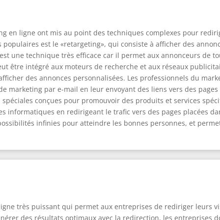
ng en ligne ont mis au point des techniques complexes pour rediri
 populaires est le «retargeting», qui consiste à afficher des annonc
g est une technique très efficace car il permet aux annonceurs de t
eut être intégré aux moteurs de recherche et aux réseaux publicitair
ficher des annonces personnalisées. Les professionnels du market
e marketing par e-mail en leur envoyant des liens vers des pages 
s spéciales conçues pour promouvoir des produits et services spécifiq
 informatiques en redirigeant le trafic vers des pages placées dans
ossibilités infinies pour atteindre les bonnes personnes, et perme
 ligne très puissant qui permet aux entreprises de rediriger leurs 
rer des résultats optimaux avec la redirection, les entreprises doi