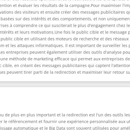
tention et évaluer les résultats de la campagne.Pour maximiser l'i
ations des visiteurs et ensuite créer des messages publicitaires qui
es basées sur des intérêts et des comportements, et non uniqueme
ses à comprendre ce qui susciterait le plus d'engagement chez leur
érêts et leurs motivations.Une fois le public cible et le message p
public cible en utilisant des moteurs de recherche et des réseaux p
am et les attaques informatiques. Il est important de surveiller l
 Les entreprises peuvent également utiliser des outils d'analyse pou
 une méthode de marketing efficace qui permet aux entreprises de
lic cible, en créant des messages publicitaires qui captent l'attent
s peuvent tirer parti de la redirection et maximiser leur retour s
u de plus en plus important et la redirection est l'un des outils le
er le référencement et fournir une expérience personnalisée aux ut
entissage automatique et le Big Data sont souvent utilisées pour amélio