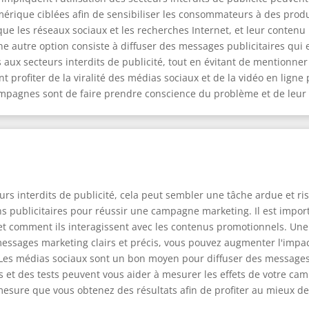
rique ciblées afin de sensibiliser les consommateurs à des produi
que les réseaux sociaux et les recherches Internet, et leur conten
 autre option consiste à diffuser des messages publicitaires qui
 aux secteurs interdits de publicité, tout en évitant de mentionner
profiter de la viralité des médias sociaux et de la vidéo en ligne 
campagnes sont de faire prendre conscience du problème et de leur o
urs interdits de publicité, cela peut sembler une tâche ardue et ris
ns publicitaires pour réussir une campagne marketing. Il est impo
et comment ils interagissent avec les contenus promotionnels. Une f
messages marketing clairs et précis, vous pouvez augmenter l'impa
. Les médias sociaux sont un bon moyen pour diffuser des messag
s et des tests peuvent vous aider à mesurer les effets de votre ca
 à mesure que vous obtenez des résultats afin de profiter au mieux 