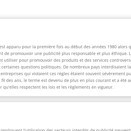
 » est apparu pour la première fois au début des années 1980 alors
nt de promouvoir une publicité plus responsable et plus éthique. 
utiliser pour promouvoir des produits et des services controversés 
 certaines questions politiques. De nombreux pays interdisaient la 
Les entreprises qui violaient ces règles étaient souvent sévèrement p
Au fil des ans, le terme est devenu de plus en plus courant et a ét
qu'elles respectent les lois et les règlements en vigueur.
pliquent l'utilisation des secteurs interdits de publicité peuven