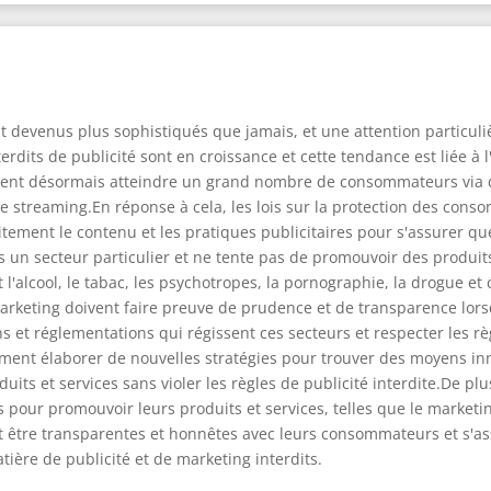
nt devenus plus sophistiqués que jamais, et une attention particuliè
dits de publicité sont en croissance et cette tendance est liée à l'
nt désormais atteindre un grand nombre de consommateurs via d
 de streaming.En réponse à cela, les lois sur la protection des con
itement le contenu et les pratiques publicitaires pour s'assurer qu
s un secteur particulier et ne tente pas de promouvoir des produits
l'alcool, le tabac, les psychotropes, la pornographie, la drogue et 
rketing doivent faire preuve de prudence et de transparence lorsqu'
ons et réglementations qui régissent ces secteurs et respecter les r
lement élaborer de nouvelles stratégies pour trouver des moyens 
its et services sans violer les règles de publicité interdite.De 
our promouvoir leurs produits et services, telles que le marketing v
t être transparentes et honnêtes avec leurs consommateurs et s'
tière de publicité et de marketing interdits.