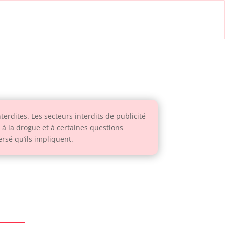
erdites. Les secteurs interdits de publicité
 à la drogue et à certaines questions
rsé qu’ils impliquent.