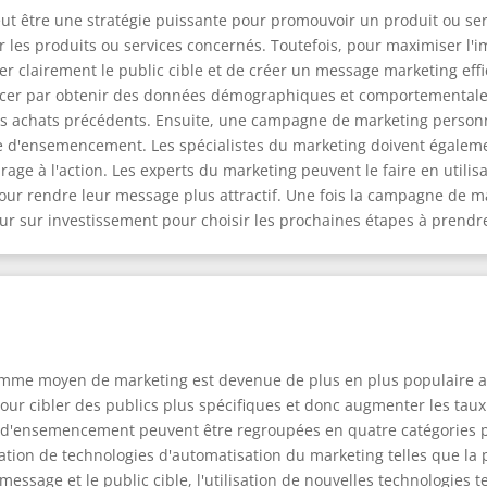
t être une stratégie puissante pour promouvoir un produit ou servi
 les produits ou services concernés. Toutefois, pour maximiser l'i
clairement le public cible et de créer un message marketing effica
er par obtenir des données démographiques et comportementales de
s achats précédents. Ensuite, une campagne de marketing personna
te d'ensemencement. Les spécialistes du marketing doivent égalem
ourage à l'action. Les experts du marketing peuvent le faire en util
ur rendre leur message plus attractif. Une fois la campagne de ma
etour sur investissement pour choisir les prochaines étapes à pren
comme moyen de marketing est devenue de plus en plus populaire a
pour cibler des publics plus spécifiques et donc augmenter les tau
 d'ensemencement peuvent être regroupées en quatre catégories pri
lisation de technologies d'automatisation du marketing telles que l
essage et le public cible, l'utilisation de nouvelles technologies te