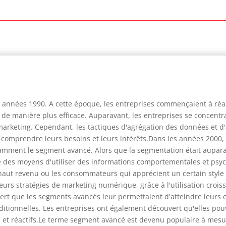
 années 1990. A cette époque, les entreprises commençaient à réali
e manière plus efficace. Auparavant, les entreprises se concent
arketing. Cependant, les tactiques d'agrégation des données et d
x comprendre leurs besoins et leurs intérêts.Dans les années 2000
ment le segment avancé. Alors que la segmentation était auparava
é des moyens d'utiliser des informations comportementales et psyc
haut revenu ou les consommateurs qui apprécient un certain style
rs stratégies de marketing numérique, grâce à l'utilisation crois
vert que les segments avancés leur permettaient d'atteindre leurs c
ditionnelles. Les entreprises ont également découvert qu'elles pou
et réactifs.Le terme segment avancé est devenu populaire à mesure