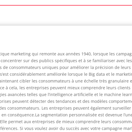
tique marketing qui remonte aux années 1940, lorsque les campagn
oncentrer sur des publics spécifiques et à se familiariser avec les 
fils de consommateurs uniques pour améliorer la précision de leu
 s’est considérablement améliorée lorsque le Big data et le marke
ntenant cibler les consommateurs à une échelle très granulaire en
 à cela, les entreprises peuvent mieux comprendre leurs clients
es avancées telles que l’intelligence artificielle et le machine le
treprises peuvent détecter des tendances et des modèles comporte
des consommateurs. Les entreprises peuvent également surveiller 
en conséquence.La segmentation personnalisée est devenue l’une
i. Elle permet aux entreprises de mieux comprendre leurs consommat
références. Si vous voulez avoir du succès avec votre campagne mar