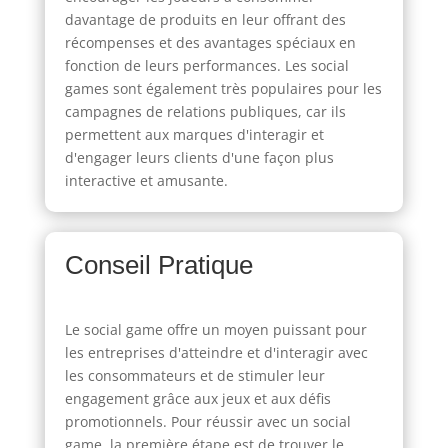
davantage de produits en leur offrant des
récompenses et des avantages spéciaux en
fonction de leurs performances. Les social
games sont également très populaires pour les
campagnes de relations publiques, car ils
permettent aux marques d'interagir et
d'engager leurs clients d'une façon plus
interactive et amusante.
Conseil Pratique
Le social game offre un moyen puissant pour
les entreprises d'atteindre et d'interagir avec
les consommateurs et de stimuler leur
engagement grâce aux jeux et aux défis
promotionnels. Pour réussir avec un social
game, la première étape est de trouver le