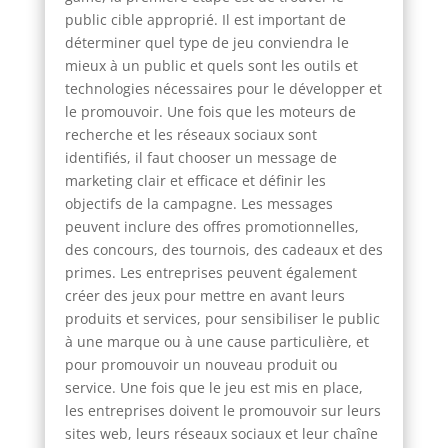
public cible approprié. Il est important de
déterminer quel type de jeu conviendra le
mieux à un public et quels sont les outils et
technologies nécessaires pour le développer et
le promouvoir. Une fois que les moteurs de
recherche et les réseaux sociaux sont
identifiés, il faut chooser un message de
marketing clair et efficace et définir les
objectifs de la campagne. Les messages
peuvent inclure des offres promotionnelles,
des concours, des tournois, des cadeaux et des
primes. Les entreprises peuvent également
créer des jeux pour mettre en avant leurs
produits et services, pour sensibiliser le public
à une marque ou à une cause particulière, et
pour promouvoir un nouveau produit ou
service. Une fois que le jeu est mis en place,
les entreprises doivent le promouvoir sur leurs
sites web, leurs réseaux sociaux et leur chaîne