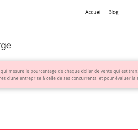
Accueil
Blog
rge
é qui mesure le pourcentage de chaque dollar de vente qui est tran
es d’une entreprise à celle de ses concurrents, et pour évaluer la 