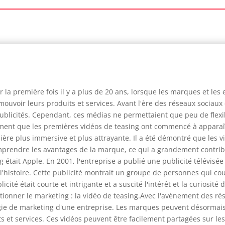
 la première fois il y a plus de 20 ans, lorsque les marques et le
mouvoir leurs produits et services. Avant l'ère des réseaux sociaux et
s publicités. Cependant, ces médias ne permettaient que peu de fl
ment que les premières vidéos de teasing ont commencé à apparaît
ière plus immersive et plus attrayante. Il a été démontré que les v
omprendre les avantages de la marque, ce qui a grandement contri
ing était Apple. En 2001, l'entreprise a publié une publicité télévis
 l'histoire. Cette publicité montrait un groupe de personnes qui cou
cité était courte et intrigante et a suscité l'intérêt et la curiosité 
tionner le marketing : la vidéo de teasing.Avec l'avènement des rés
égie de marketing d'une entreprise. Les marques peuvent désormais 
et services. Ces vidéos peuvent être facilement partagées sur les 