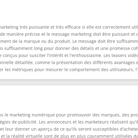
rketing très puissante et très efficace si elle est correctement uti
é de manière précise et le message marketing doit être puissant et cla
ement de la marque ou du produit. Le message doit être suffisammen
 mais suffisamment long pour donner des détails et une promesse coh
e conçus pour susciter l'intérêt et l'enthousiasme. Les teasers vid
lle détaillée, comme la présentation des différents avantages et 
ter les métriques pour mesurer le comportement des utilisateurs, l
dans le marketing numérique pour promouvoir des marques, des pro
égies de publicité. Les annonceurs et les marketeurs réalisent qu'i
et leur donner un aperçu de ce qu'ils seront susceptibles d'acheter
et la réalité virtuelle sont de plus en plus couramment utilisées 