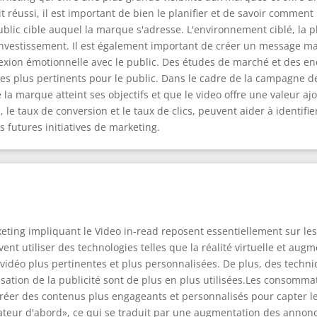
t réussi, il est important de bien le planifier et de savoir comment
ublic cible auquel la marque s'adresse. L'environnement ciblé, la pl
'investissement. Il est également important de créer un message mar
exion émotionnelle avec le public. Des études de marché et des e
les plus pertinents pour le public. Dans le cadre de la campagne d
e la marque atteint ses objectifs et que le video offre une valeur a
 le taux de conversion et le taux de clics, peuvent aider à identif
 futures initiatives de marketing.
eting impliquant le Video in-read reposent essentiellement sur les
utiliser des technologies telles que la réalité virtuelle et augmenté
idéo plus pertinentes et plus personnalisées. De plus, des techni
ation de la publicité sont de plus en plus utilisées.Les consomm
 créer des contenus plus engageants et personnalisés pour capter 
eur d'abord», ce qui se traduit par une augmentation des annonce