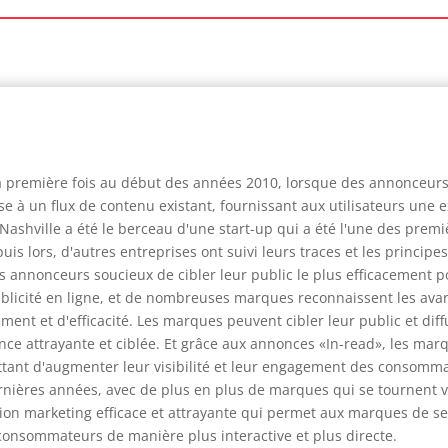
la première fois au début des années 2010, lorsque des annonceur
e à un flux de contenu existant, fournissant aux utilisateurs une e
e Nashville a été le berceau d'une start-up qui a été l'une des pr
s lors, d'autres entreprises ont suivi leurs traces et les principes
 annonceurs soucieux de cibler leur public le plus efficacement po
 publicité en ligne, et de nombreuses marques reconnaissent les a
sement et d'efficacité. Les marques peuvent cibler leur public et di
nce attrayante et ciblée. Et grâce aux annonces «In-read», les ma
ttant d'augmenter leur visibilité et leur engagement des consommat
rnières années, avec de plus en plus de marques qui se tournent 
olution marketing efficace et attrayante qui permet aux marques de 
 consommateurs de manière plus interactive et plus directe.