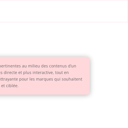
 pertinentes au milieu des contenus d’un
 directe et plus interactive, tout en
g attrayante pour les marques qui souhaitent
 et ciblée.